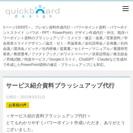
1ページ1600円～。プレゼン資料作成代行・パワーポイント資料・パワーポイ
ントスライド（パワポ・PPT・PowerPoint）デザイン作成代行・外注。既存パ
ワーポイント資料のブラッシュアップ・リメイク・修正・改善／営業資料／学
会発表スライドデザイン／論文・ゼミ・卒論発表／会社説明会／企画書／社内
会議／講演会／ピッチ／社内研修／提案書／セミナー／マニュアル／看護研究
発表／教授選考／ファクトブック／ホワイトペーパー／決算説明会／株主総会
／昇格試験／特急サービス／Googleスライド。ChatGPT・Claudeなど生成AI
で作成したPowerPoint資料の修正・ブラッシュアップにも対応。
サービス紹介資料ブラッシュアップ代行
公開日：
2022年9月21日
お客様の声
＜サービス紹介資料ブラッシュアップ代行＞
とてもわかりやすくパワーポイント作成いただき、ありがとう
ございました。