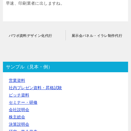
早速、印刷業者に出しますね。
投
パワポ資料デザイン化代行
展示会パネル・イラレ制作代行
稿
ナ
ビ
ゲ
ー
サンプル（見本・例）
シ
ョ
営業資料
ン
社内プレゼン資料・昇格試験
ピッチ資料
セミナー・研修
会社説明会
株主総会
決算説明会