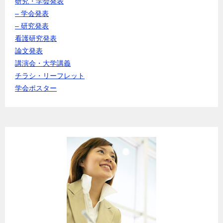
研究・学会発表
– 学会発表
– 研究発表
看護研究発表
論文発表
講演会・大学講義
チラシ・リーフレット
学会ポスター