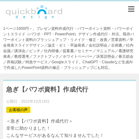
1ページ1600円～。プレゼン資料作成代行・パワーポイント資料・パワーポイ
ントスライド（パワポ・PPT・PowerPoint）デザイン作成代行・外注。既存パ
ワーポイント資料のブラッシュアップ・リメイク・修正・改善／営業資料／学
会発表スライドデザイン／論文・ゼミ・卒論発表／会社説明会／企画書／社内
会議／講演会／ピッチ／社内研修／提案書／セミナー／マニュアル／看護研究
発表／教授選考／ファクトブック／ホワイトペーパー／決算説明会／株主総会
／昇格試験／特急サービス／Googleスライド。ChatGPT・Claudeなど生成AI
で作成したPowerPoint資料の修正・ブラッシュアップにも対応。
急ぎ【パワポ資料】作成代行
公開日：
2022年10月18日
お客様の声
＜急ぎ【パワポ資料】作成代行＞
非常に助かりました！
こんなサービスがあるなんて知りませんでした！