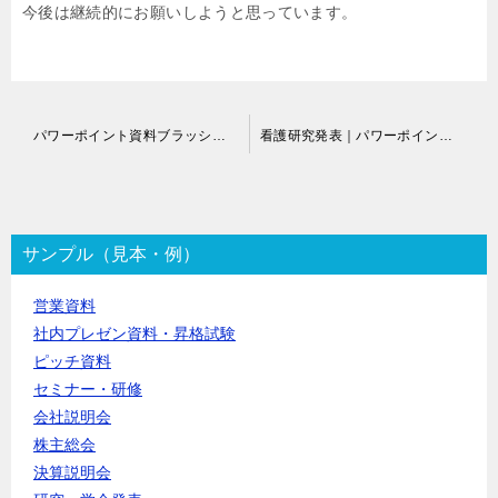
今後は継続的にお願いしようと思っています。
投
パワーポイント資料ブラッシュアップ代行
看護研究発表｜パワーポイント作成代行
稿
ナ
ビ
ゲ
ー
サンプル（見本・例）
シ
ョ
営業資料
ン
社内プレゼン資料・昇格試験
ピッチ資料
セミナー・研修
会社説明会
株主総会
決算説明会