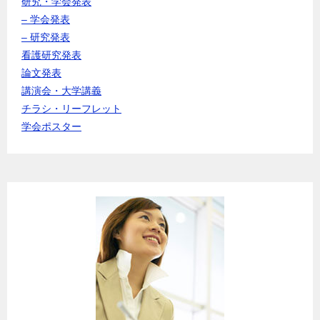
研究・学会発表
– 学会発表
– 研究発表
看護研究発表
論文発表
講演会・大学講義
チラシ・リーフレット
学会ポスター