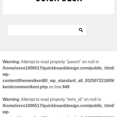
Warning
: Attempt to read property "parent" on null in
/home/xsvx1006517/quickboarddesign.com/public_html/
wp-
content/themes/keni80_wp_standard_all_202507221609/
keni/common/keni.php
on line
849
Warning
: Attempt to read property "term_id" on null in
/home/xsvx1006517/quickboarddesign.com/public_html/
wp-