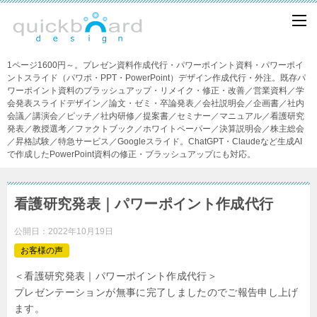
1ページ1600円～。プレゼン資料作成代行・パワーポイント資料・パワーポイ
ントスライド（パワポ・PPT・PowerPoint）デザイン作成代行・外注。既存パ
ワーポイント資料のブラッシュアップ・リメイク・修正・改善／営業資料／学
会発表スライドデザイン／論文・ゼミ・卒論発表／会社説明会／企画書／社内
会議／講演会／ピッチ／社内研修／提案書／セミナー／マニュアル／看護研究
発表／教授選考／ファクトブック／ホワイトペーパー／決算説明会／株主総会
／昇格試験／特急サービス／Googleスライド。ChatGPT・Claudeなど生成AI
で作成したPowerPoint資料の修正・ブラッシュアップにも対応。
看護研究発表｜パワーポイント作成代行
公開日：
2022年10月19日
お客様の声
＜看護研究発表｜パワーポイント作成代行＞
プレゼンテーションが無事に完了しましたのでご報告申し上げ
ます。