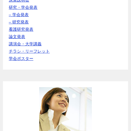
研究・学会発表
– 学会発表
– 研究発表
看護研究発表
論文発表
講演会・大学講義
チラシ・リーフレット
学会ポスター