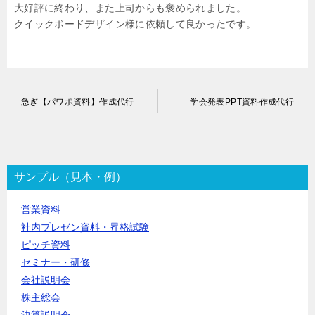
大好評に終わり、また上司からも褒められました。
クイックボードデザイン様に依頼して良かったです。
投
急ぎ【パワポ資料】作成代行
学会発表PPT資料作成代行
稿
ナ
ビ
ゲ
ー
サンプル（見本・例）
シ
ョ
営業資料
ン
社内プレゼン資料・昇格試験
ピッチ資料
セミナー・研修
会社説明会
株主総会
決算説明会