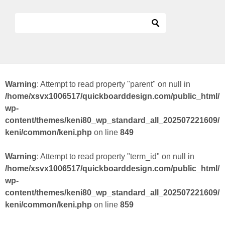
Warning
: Attempt to read property "parent" on null in
/home/xsvx1006517/quickboarddesign.com/public_html/
wp-
content/themes/keni80_wp_standard_all_202507221609/
keni/common/keni.php
on line
849
Warning
: Attempt to read property "term_id" on null in
/home/xsvx1006517/quickboarddesign.com/public_html/
wp-
content/themes/keni80_wp_standard_all_202507221609/
keni/common/keni.php
on line
859