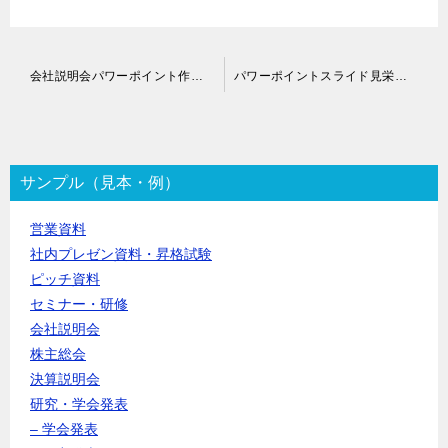
投
会社説明会パワーポイント作成代行｜クイックボードデザイン
パワーポイントスライド見栄え改善代行
稿
ナ
ビ
ゲ
ー
サンプル（見本・例）
シ
ョ
営業資料
ン
社内プレゼン資料・昇格試験
ピッチ資料
セミナー・研修
会社説明会
株主総会
決算説明会
研究・学会発表
– 学会発表