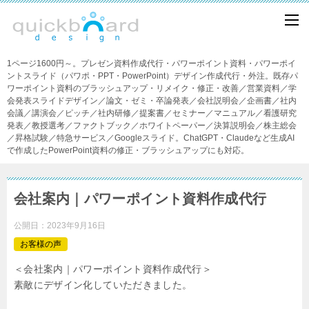
1ページ1600円～。プレゼン資料作成代行・パワーポイント資料・パワーポイ
ントスライド（パワポ・PPT・PowerPoint）デザイン作成代行・外注。既存パ
ワーポイント資料のブラッシュアップ・リメイク・修正・改善／営業資料／学
会発表スライドデザイン／論文・ゼミ・卒論発表／会社説明会／企画書／社内
会議／講演会／ピッチ／社内研修／提案書／セミナー／マニュアル／看護研究
発表／教授選考／ファクトブック／ホワイトペーパー／決算説明会／株主総会
／昇格試験／特急サービス／Googleスライド。ChatGPT・Claudeなど生成AI
で作成したPowerPoint資料の修正・ブラッシュアップにも対応。
会社案内｜パワーポイント資料作成代行
公開日：
2023年9月16日
お客様の声
＜会社案内｜パワーポイント資料作成代行＞
素敵にデザイン化していただきました。