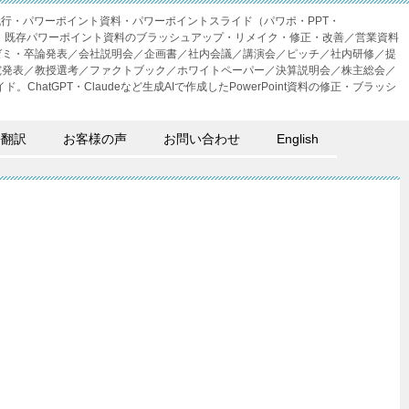
成代行・パワーポイント資料・パワーポイントスライド（パワポ・PPT・
・外注。既存パワーポイント資料のブラッシュアップ・リメイク・修正・改善／営業資料
ゼミ・卒論発表／会社説明会／企画書／社内会議／講演会／ピッチ／社内研修／提
究発表／教授選考／ファクトブック／ホワイトペーパー／決算説明会／株主総会／
。ChatGPT・Claudeなど生成AIで作成したPowerPoint資料の修正・ブラッシ
語翻訳
お客様の声
お問い合わせ
English