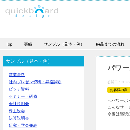
Top
実績
サンプル（見本・例）
納品までの流れ
サンプル（見本・例）
パワー
営業資料
社内プレゼン資料・昇格試験
公開日：
202
ピッチ資料
お客様の声
セミナー・研修
＜パワーポ
会社説明会
こんなサー
株主総会
今後は継続
決算説明会
研究・学会発表