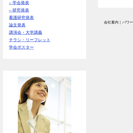
– 学会発表
– 研究発表
看護研究発表
投
会社案内｜パワ
論文発表
稿
講演会・大学講義
ナ
ビ
チラシ・リーフレット
ゲ
学会ポスター
ー
シ
ョ
ン