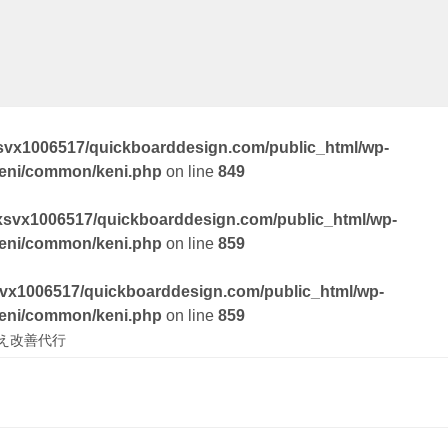
svx1006517/quickboarddesign.com/public_html/wp-
keni/common/keni.php
on line
849
xsvx1006517/quickboarddesign.com/public_html/wp-
keni/common/keni.php
on line
859
vx1006517/quickboarddesign.com/public_html/wp-
keni/common/keni.php
on line
859
え改善代行