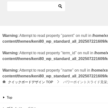
Warning
: Attempt to read property "parent" on null in
/home/x
content/themes/keni80_wp_standard_all_202507221609/
Warning
: Attempt to read property "term_id" on null in
/home/
content/themes/keni80_wp_standard_all_202507221609/
Warning
: Attempt to read property "name" on null in
/home/xs
content/themes/keni80_wp_standard_all_202507221609/
クイックボードデザイン
TOP
パワーポイントスライド見栄
Top