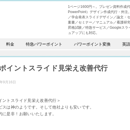
1ページ1600円～。プレゼン資料作
PowerPoint）デザイン作成代行
／学会発表スライドデザイン／論文・
案書／セミナー／マニュアル／看護研
昇格試験／特急サービス／Googleスライド
ュアップにも対応。
料金
特急パワーポイント
パワーポイント変換
英
ポイントスライド見栄え改善代行
3年9月16日
イントスライド見栄え改善代行＞
ビスは神のようです。そして他社よりも安いです。
的に是非！お願いいたします。