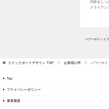
内容をしっ
クライアン
投
パワーポイント
稿
ナ
ビ
ゲ
クイックボードデザイン
TOP
お客様の声
パワーポイ
ー
シ
ョ
Top
ン
プライバシーポリシー
事業概要