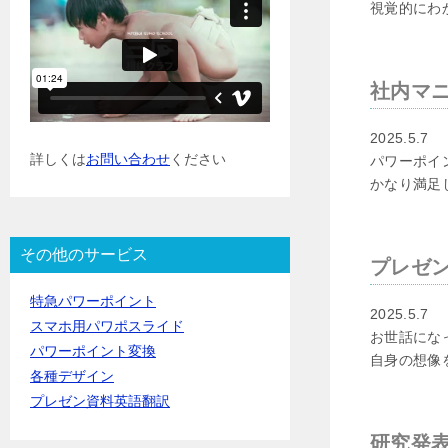
視覚的にわ
社内マ
2025.5.7
詳しくは
お問い合わせ
ください
パワーポイ
かなり満足
その他のサービス
プレゼン
特急パワーポイント
2025.5.7
スマホ用パワポスライド
お世話にな
パワーポイント変換
自身の想像
各種デザイン
プレゼン資料英語翻訳
研究発