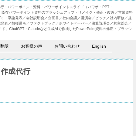
成代行・パワーポイント資料・パワーポイントスライド（パワポ・PPT・
・外注。既存パワーポイント資料のブラッシュアップ・リメイク・修正・改善／営業資料
ゼミ・卒論発表／会社説明会／企画書／社内会議／講演会／ピッチ／社内研修／提
究発表／教授選考／ファクトブック／ホワイトペーパー／決算説明会／株主総会／
。ChatGPT・Claudeなど生成AIで作成したPowerPoint資料の修正・ブラッシ
語翻訳
お客様の声
お問い合わせ
English
ド作成代行