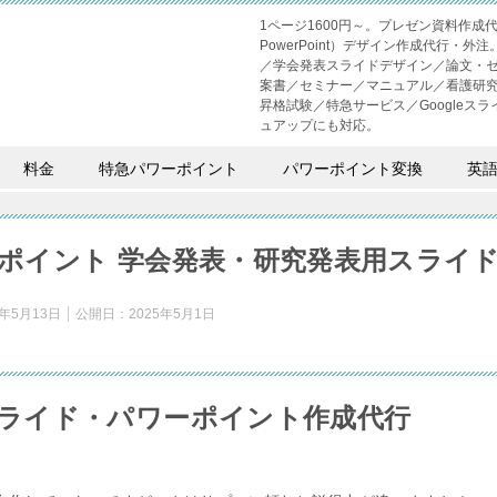
1ページ1600円～。プレゼン資料作
PowerPoint）デザイン作成代行
／学会発表スライドデザイン／論文・
案書／セミナー／マニュアル／看護研
昇格試験／特急サービス／Googleスライド
ュアップにも対応。
料金
特急パワーポイント
パワーポイント変換
英
ポイント 学会発表・研究発表用スライ
5年5月13日
公開日：
2025年5月1日
ライド・パワーポイント作成代行