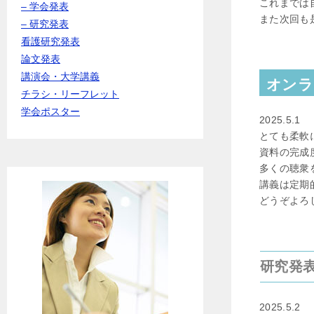
これまでは
– 学会発表
また次回も
– 研究発表
看護研究発表
論文発表
講演会・大学講義
オンラ
チラシ・リーフレット
学会ポスター
2025.5.1
とても柔軟
資料の完成
多くの聴衆
講義は定期
どうぞよろ
研究発
2025.5.2