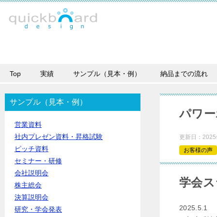
Top
実績
サンプル（見本・例）
納品までの流れ
サンプル（見本・例）
パワー
営業資料
社内プレゼン資料・昇格試験
更新日：
202
ピッチ資料
お客様の声
セミナー・研修
会社説明会
学会ス
株主総会
決算説明会
2025.5.1
研究・学会発表