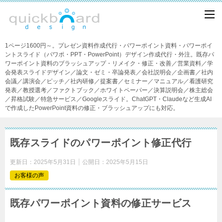
1ページ1600円～。プレゼン資料作成代行・パワーポイント資料・パワーポイ
ントスライド（パワポ・PPT・PowerPoint）デザイン作成代行・外注。既存パ
ワーポイント資料のブラッシュアップ・リメイク・修正・改善／営業資料／学
会発表スライドデザイン／論文・ゼミ・卒論発表／会社説明会／企画書／社内
会議／講演会／ピッチ／社内研修／提案書／セミナー／マニュアル／看護研究
発表／教授選考／ファクトブック／ホワイトペーパー／決算説明会／株主総会
／昇格試験／特急サービス／Googleスライド。ChatGPT・Claudeなど生成AI
で作成したPowerPoint資料の修正・ブラッシュアップにも対応。
既存スライドのパワーポイント修正代行
更新日：
2025年5月31日
公開日：
2025年5月15日
お客様の声
既存パワーポイント資料の修正サービス