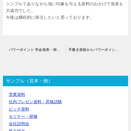
シンプルでありながら強い印象を与える資料のおかげで発表も
大成功でした。
今後は継続的に発注したいと思っております。
投
パワーポイント 学会発表・研究発表用スライド作成代行
手書き原稿からパワーポイント作成代行
稿
ナ
ビ
ゲ
ー
サンプル（見本・例）
シ
ョ
営業資料
ン
社内プレゼン資料・昇格試験
ピッチ資料
セミナー・研修
会社説明会
株主総会