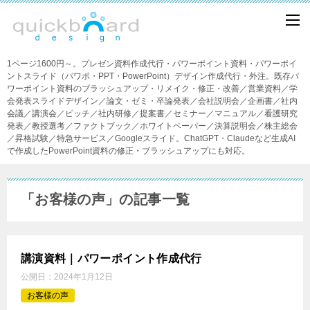
1ページ1600円～。プレゼン資料作成代行・パワーポイント資料・パワーポイ
ントスライド（パワポ・PPT・PowerPoint）デザイン作成代行・外注。既存パ
ワーポイント資料のブラッシュアップ・リメイク・修正・改善／営業資料／学
会発表スライドデザイン／論文・ゼミ・卒論発表／会社説明会／企画書／社内
会議／講演会／ピッチ／社内研修／提案書／セミナー／マニュアル／看護研究
発表／教授選考／ファクトブック／ホワイトペーパー／決算説明会／株主総会
／昇格試験／特急サービス／Googleスライド。ChatGPT・Claudeなど生成AI
で作成したPowerPoint資料の修正・ブラッシュアップにも対応。
「お客様の声」の記事一覧
講演資料｜パワーポイント作成代行
公開日：
2024年1月12日
お客様の声