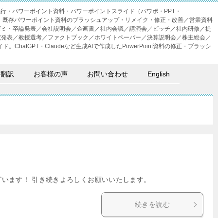
成代行・パワーポイント資料・パワーポイントスライド（パワポ・PPT・
・外注。既存パワーポイント資料のブラッシュアップ・リメイク・修正・改善／営業資料
ゼミ・卒論発表／会社説明会／企画書／社内会議／講演会／ピッチ／社内研修／提
究発表／教授選考／ファクトブック／ホワイトペーパー／決算説明会／株主総会／
。ChatGPT・Claudeなど生成AIで作成したPowerPoint資料の修正・ブラッシ
語翻訳
お客様の声
お問い合わせ
English
ざいます！ 引き続きよろしくお願いいたします。
続きを読む