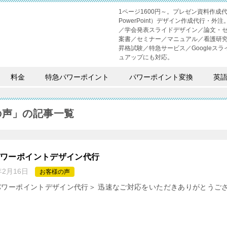
1ページ1600円～。プレゼン資料作
PowerPoint）デザイン作成代行
／学会発表スライドデザイン／論文・
案書／セミナー／マニュアル／看護研
昇格試験／特急サービス／Googleスライド
ュアップにも対応。
料金
特急パワーポイント
パワーポイント変換
英
の声」の記事一覧
パワーポイントデザイン代行
年2月16日
お客様の声
パワーポイントデザイン代行＞ 迅速なご対応をいただきありがとうご