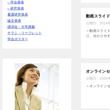
– 学会発表
– 研究発表
看護研究発表
動画スライ
論文発表
公開日：
2024
講演会・大学講義
＜動画スライド
チラシ・リーフレット
り、分かりやす
学会ポスター
オンライン
公開日：
2024
＜オンライン