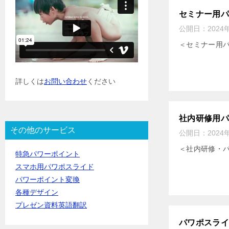
セミナー用
公開日：
2024
＜セミナー用
詳しくは
お問い合わせ
ください
社内研修用
その他のサービス
公開日：
2024
＜社内研修・
特急パワーポイント
スマホ用パワポスライド
パワーポイント変換
各種デザイン
プレゼン資料英語翻訳
パワポスラ