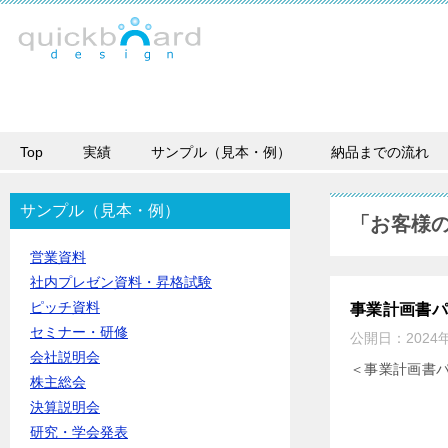
Top
実績
サンプル（見本・例）
納品までの流れ
サンプル（見本・例）
「お客様
営業資料
社内プレゼン資料・昇格試験
ピッチ資料
事業計画書
セミナー・研修
公開日：
2024
会社説明会
＜事業計画書
株主総会
決算説明会
研究・学会発表