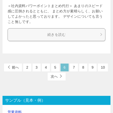
＜社内資料パワーポイントまとめ代行＞ あまりのスピード
感に圧倒されるとともに、 まとめ方が素晴らしく、お願い
してよかったと思っております。 デザインについても言う
こと無しです。
続きを読む
前へ
2
3
4
5
6
7
8
9
10
次へ
サンプル（見本・例）
営業資料