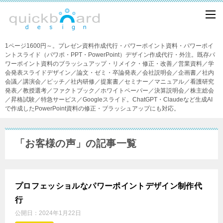
1ページ1600円～。プレゼン資料作成代行・パワーポイント資料・パワーポイ
ントスライド（パワポ・PPT・PowerPoint）デザイン作成代行・外注。既存パ
ワーポイント資料のブラッシュアップ・リメイク・修正・改善／営業資料／学
会発表スライドデザイン／論文・ゼミ・卒論発表／会社説明会／企画書／社内
会議／講演会／ピッチ／社内研修／提案書／セミナー／マニュアル／看護研究
発表／教授選考／ファクトブック／ホワイトペーパー／決算説明会／株主総会
／昇格試験／特急サービス／Googleスライド。ChatGPT・Claudeなど生成AI
で作成したPowerPoint資料の修正・ブラッシュアップにも対応。
「お客様の声」の記事一覧
プロフェッショルなパワーポイントデザイン制作代
行
公開日：
2024年1月22日